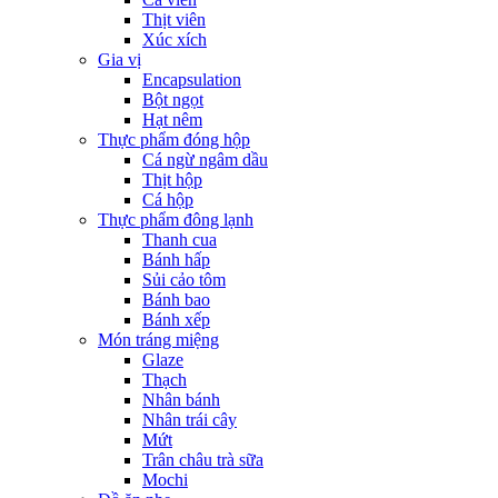
Thịt viên
Xúc xích
Gia vị
Encapsulation
Bột ngọt
Hạt nêm
Thực phẩm đóng hộp
Cá ngừ ngâm dầu
Thịt hộp
Cá hộp
Thực phẩm đông lạnh
Thanh cua
Bánh hấp
Sủi cảo tôm
Bánh bao
Bánh xếp
Món tráng miệng
Glaze
Thạch
Nhân bánh
Nhân trái cây
Mứt
Trân châu trà sữa
Mochi