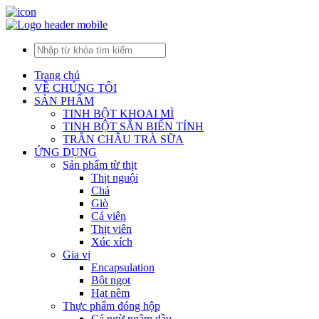
Trang chủ
VỀ CHÚNG TÔI
SẢN PHẨM
TINH BỘT KHOAI MÌ
TINH BỘT SẮN BIẾN TÍNH
TRÂN CHÂU TRÀ SỮA
ỨNG DỤNG
Sản phẩm từ thịt
Thịt nguội
Chả
Giò
Cá viên
Thịt viên
Xúc xích
Gia vị
Encapsulation
Bột ngọt
Hạt nêm
Thực phẩm đóng hộp
Cá ngừ ngâm dầu