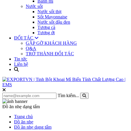
Bánh mì
Nước sốt
Nước sốt thịt
Sốt Mayonnaise
Nước sốt đậu đen
Tương cà
Tương ớt
ĐỐI TÁC
GẶP GỠ KHÁCH HÀNG
Q&A
TRỞ THÀNH ĐỐI TÁC
Tin tức
Liên hệ
Tìm kiếm...
Đồ ăn nhẹ dạng tấm
Trang chủ
Đồ ăn nhẹ
Đồ ăn nhẹ dạng tấm