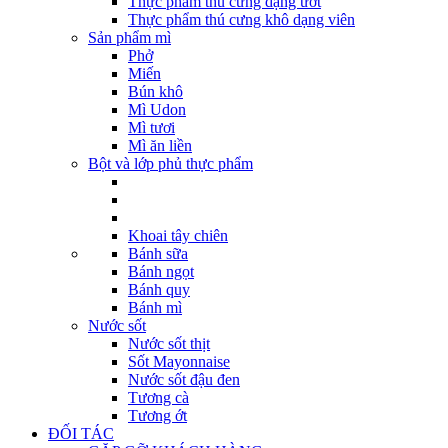
Thực phẩm thú cưng dạng ướt
Thực phẩm thú cưng khô dạng viên
Sản phẩm mì
Phở
Miến
Bún khô
Mì Udon
Mì tươi
Mì ăn liền
Bột và lớp phủ thực phẩm
Khoai tây chiên
Bánh sữa
Bánh ngọt
Bánh quy
Bánh mì
Nước sốt
Nước sốt thịt
Sốt Mayonnaise
Nước sốt đậu đen
Tương cà
Tương ớt
ĐỐI TÁC