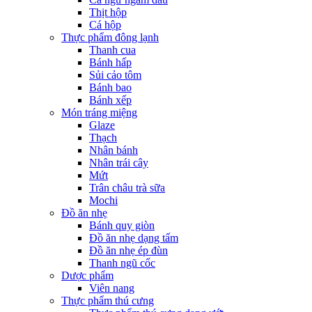
Thịt hộp
Cá hộp
Thực phẩm đông lạnh
Thanh cua
Bánh hấp
Sủi cảo tôm
Bánh bao
Bánh xếp
Món tráng miệng
Glaze
Thạch
Nhân bánh
Nhân trái cây
Mứt
Trân châu trà sữa
Mochi
Đồ ăn nhẹ
Bánh quy giòn
Đồ ăn nhẹ dạng tấm
Đồ ăn nhẹ ép đùn
Thanh ngũ cốc
Dược phẩm
Viên nang
Thực phẩm thú cưng