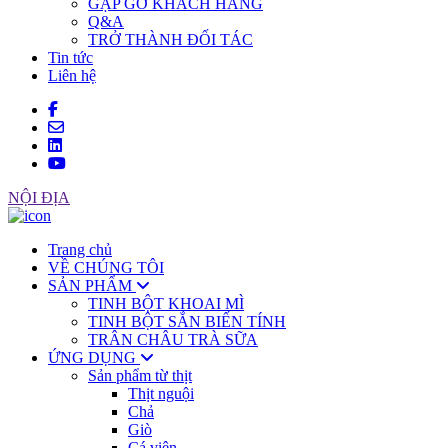
GẶP GỠ KHÁCH HÀNG
Q&A
TRỞ THÀNH ĐỐI TÁC
Tin tức
Liên hệ
NỘI ĐỊA
Trang chủ
VỀ CHÚNG TÔI
SẢN PHẨM
TINH BỘT KHOAI MÌ
TINH BỘT SẮN BIẾN TÍNH
TRÂN CHÂU TRÀ SỮA
ỨNG DỤNG
Sản phẩm từ thịt
Thịt nguội
Chả
Giò
Cá viên