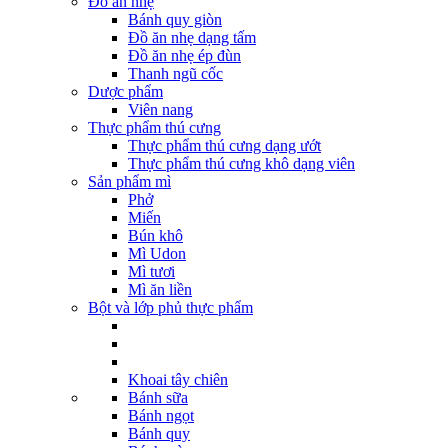
Đồ ăn nhẹ
Bánh quy giòn
Đồ ăn nhẹ dạng tấm
Đồ ăn nhẹ ép đùn
Thanh ngũ cốc
Dược phẩm
Viên nang
Thực phẩm thú cưng
Thực phẩm thú cưng dạng ướt
Thực phẩm thú cưng khô dạng viên
Sản phẩm mì
Phở
Miến
Bún khô
Mì Udon
Mì tươi
Mì ăn liền
Bột và lớp phủ thực phẩm
Khoai tây chiên
Bánh sữa
Bánh ngọt
Bánh quy