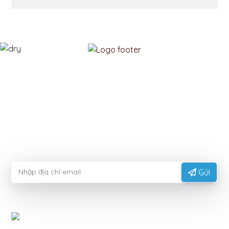
MODIFIEDFOODSTARCH.COM
Vui lòng nhập thông tin email của bạn để nhận lời
khuyên từ các chuyên gia.
Gửi
CÔNG TY TNHH EXPORTVN
Trụ sở chính:
Số 41, Đường T2, Khu biệt thự