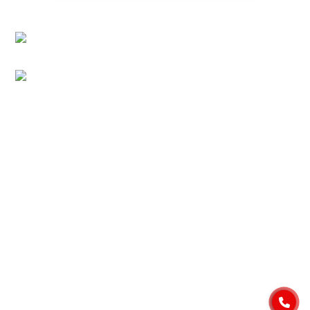
Manhattan, Vinhome Grand Park, P. Long Bình,
TP.HCM, Việt Nam (700000)
VPDD:
Văn Phòng Đại Diện: 11A Hồng Hà, Phường
Tân Sơn Hòa, Thành phố Hồ Chí Minh, Việt Nam.
Nhà máy:
Quốc lộ 14, Xã Đăk Môn, Tỉnh Quảng Ngãi,
Việt Nam.
SẢN PHẨM
Tinh bột khoai mì > 850 BU
Tinh bột sắn biến tính
Trân châu trà sữa
Mua hàng nội địa
PHÂN BỔ
Đối với trong nước:
0984 444 642
info@ exportvn.com
Để xuất khẩu:
(+84)984444642